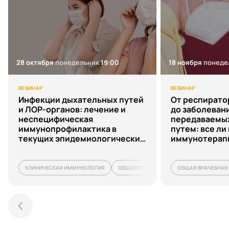
28 октября
понедельник
19:00
18 ноября
понеде
ВЕБИНАР
ВЕБИНАР
Инфекции дыхательных путей
От респирато
и ЛОР-органов: лечение и
до заболеван
неспецифическая
передаваемы
иммунопрофилактика в
путем: все л
текущих эпидемиологических
иммунотерап
условиях
используем?
КЛИНИЧЕСКАЯ ИММУНОЛОГИЯ
ОБЩАЯ ВРАЧЕБНАЯ ПРАКТИКА (СЕМЕЙНА
ОБЩАЯ ВРАЧЕБНАЯ