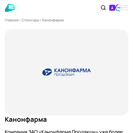
Главная
Спонсоры
Канонфарма
Канонфарма
Компания ЗАО «Канонфарма Продакшн» уже более