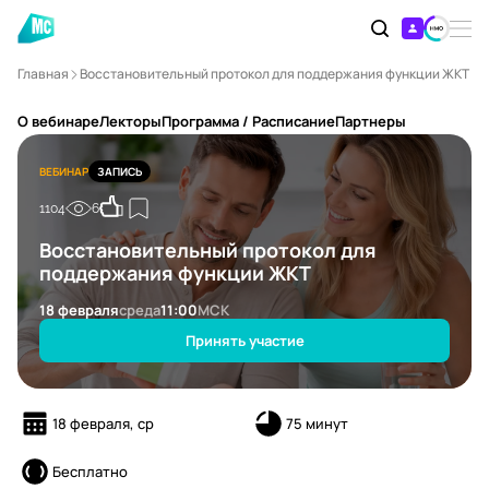
Главная
Восстановительный протокол для поддержания функции ЖКТ
О вебинаре
Лекторы
Программа / Расписание
Партнеры
ВЕБИНАР
ЗАПИСЬ
1104
6
Восстановительный протокол для
поддержания функции ЖКТ
18 февраля
среда
11:00
МСК
Принять участие
18 февраля, ср
75 минут
Бесплатно