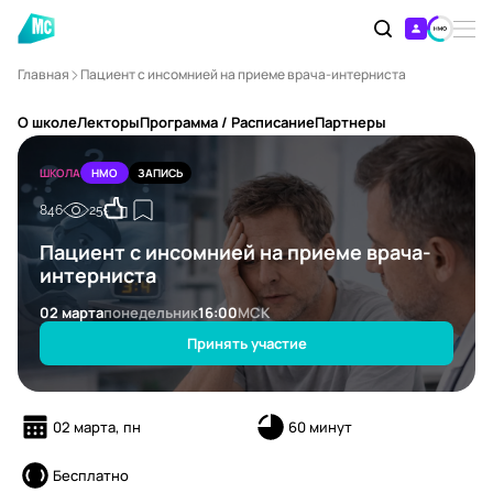
Главная
Пациент с инсомнией на приеме врача-интерниста
О школе
Лекторы
Программа / Расписание
Партнеры
ШКОЛА
НМО
ЗАПИСЬ
846
25
Пациент с инсомнией на приеме врача-
интерниста
02 марта
понедельник
16:00
МСК
Принять участие
02 марта, пн
60 минут
Бесплатно