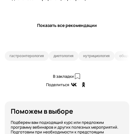
Показать все рекомендации
гастроэнтерология
диетология
нутрициология
общая в
В закладки
Поделиться
Поможем в выборе
Подберем вам подходящий курс или предложим
программу вебинаров и других полезных мероприятий.
Подготовим при необходимости к предстоящим