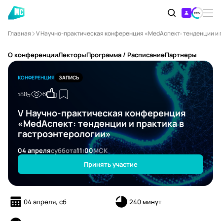
Главная
V Научно-практическая конференция «MedАспект: тенденции и 
О конференции
Лекторы
Программа / Расписание
Партнеры
КОНФЕРЕНЦИЯ
ЗАПИСЬ
1885
6
V Научно-практическая конференция
«MedАспект: тенденции и практика в
гастроэнтерологии»
04 апреля
суббота
11:00
МСК
Принять участие
04 апреля, сб
240 минут