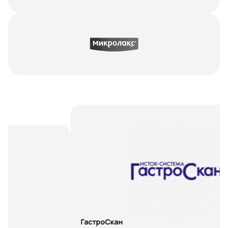
П
ГастроСкан