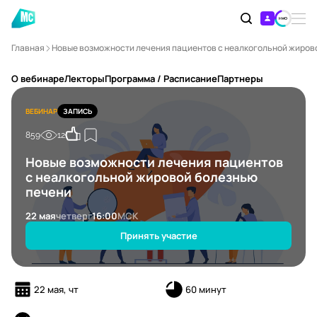
Главная
Новые возможности лечения пациентов с неалкогольной жиров
О вебинаре
Лекторы
Программа / Расписание
Партнеры
ВЕБИНАР
ЗАПИСЬ
859
12
Новые возможности лечения пациентов
с неалкогольной жировой болезнью
печени
22 мая
четверг
16:00
МСК
Принять участие
22 мая, чт
60 минут