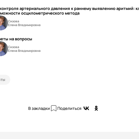
контроля артериального давления к раннему выявлению аритмий: 
зможности осцилометрического метода
Сизова
Елена Владимировна
веты на вопросы
Сизова
Елена Владимировна
вты
В закладки
Поделиться