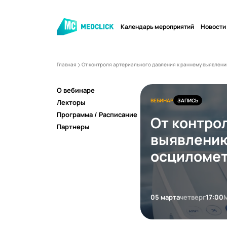
Календарь мероприятий
Новости
Главная
От контроля артериального давления к раннему выявлен
О вебинаре
ВЕБИНАР
ЗАПИСЬ
Лекторы
Программа / Расписание
От контро
Партнеры
выявлению
осциломет
05 марта
четверг
17:00