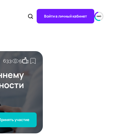
Войти в личный кабинет
633
5
аннему
ности
Принять участие