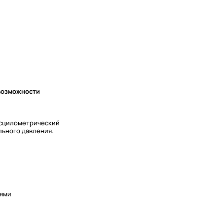
 возможности
Осцилометрический
льного давления.
иями