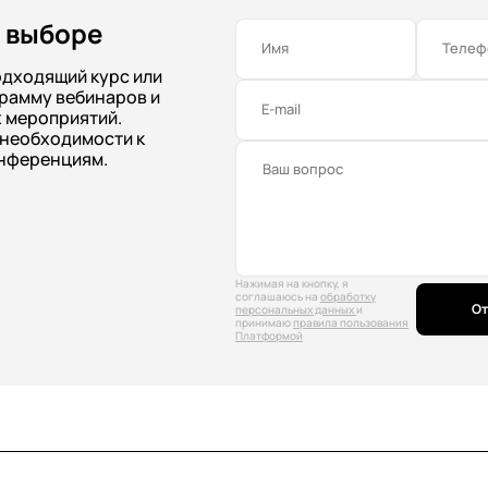
 выборе
Имя
Телеф
одходящий курс или
рамму вебинаров и
E-mail
 мероприятий.
 необходимости к
нференциям.
Нажимая на кнопку, я
соглашаюсь на
обработку
От
персональных данных
и
принимаю
правила пользования
Платформой