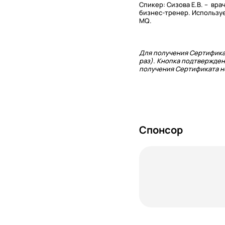
Спикер: Сизова Е.В. – в
бизнес-тренер. Использу
MQ.
Для получения Сертифика
раз). Кнопка подтвержден
получения Сертификата не
Спонсор