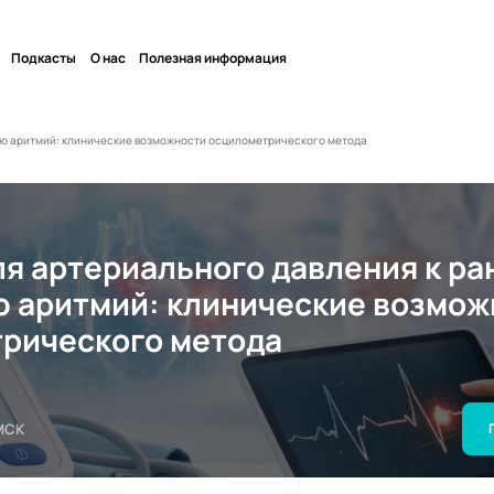
Подкасты
О нас
Полезная информация
ию аритмий: клинические возможности осцилометрического метода
ля артериального давления к р
 аритмий: клинические возмож
рического метода
МСК