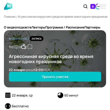
Главная
Агрессивная вирусная среда во время новогодних праздников
О видеоподкасте
Лекторы
Программа / Расписание
Партнеры
ВИДЕОПОДКАСТ
ЗАПИСЬ
815
9
Агрессивная вирусная среда во время
новогодних праздников
22 января
среда
12:00
МСК
Принять участие
22 января, ср
60 минут
Бесплатно