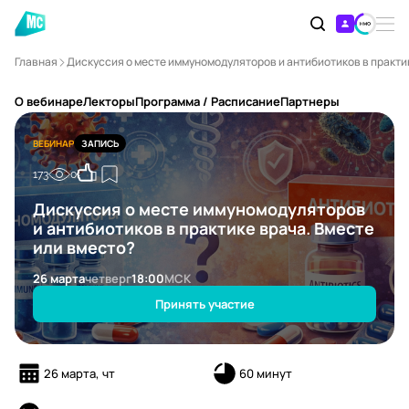
Главная
Дискуссия о месте иммуномодуляторов и антибиотиков в практик
О вебинаре
Лекторы
Программа / Расписание
Партнеры
ВЕБИНАР
ЗАПИСЬ
173
0
Дискуссия о месте иммуномодуляторов
и антибиотиков в практике врача. Вместе
или вместо?
26 марта
четверг
18:00
МСК
Принять участие
26 марта, чт
60 минут