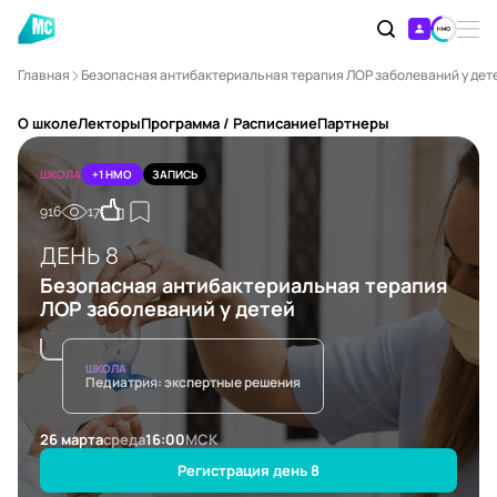
Главная
Безопасная антибактериальная терапия ЛОР заболеваний у дет
О школе
Лекторы
Программа / Расписание
Партнеры
ШКОЛА
+1 НМО
ЗАПИСЬ
916
17
ДЕНЬ 8
Безопасная антибактериальная терапия
ЛОР заболеваний у детей
ШКОЛА
Педиатрия: экспертные решения
26 марта
среда
16:00
МСК
Регистрация день 8