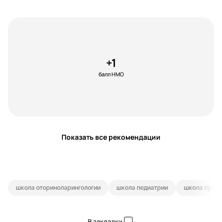
+1
балл НМО
Показать все рекомендации
школа оториноларингологии
школа педиатрии
школа пульм
В закладки