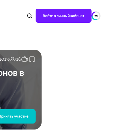
Войти в личный кабинет
1013
16
онов в
Принять участие