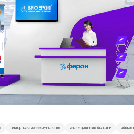
я
аллергология-иммунология
инфекционные болезни
общая 