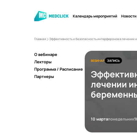
Календарь мероприятий
Новости
Главная
Эффективность и безопасность интерферонов в лечении 
О вебинаре
ВЕБИНАР
ЗАПИСЬ
Лекторы
Программа / Расписание
Эффективн
Партнеры
лечении и
беременны
10 марта
понедельник
1