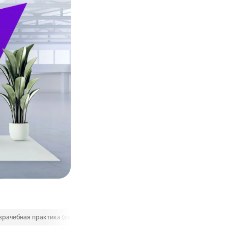
врачебная практика (семейная медицина)
оториноларингология