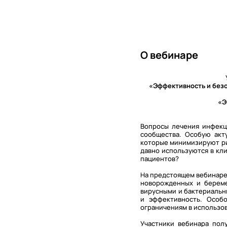
О вебинаре
«Эффективность и безо
«Э
Вопросы лечения инфекц
сообщества. Особую акт
которые минимизируют ри
давно используются в кл
пациентов?
На предстоящем вебинаре
новорожденных и береме
вирусными и бактериальн
и эффективность. Особ
ограничениям в использо
Участники вебинара пол