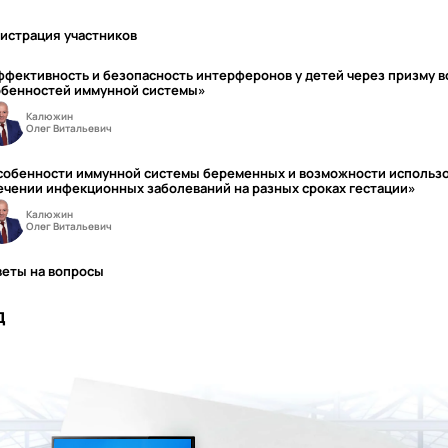
истрация участников
фективность и безопасность интерферонов у детей через призму 
обенностей иммунной системы»
Калюжин
Олег Витальевич
собенности иммунной системы беременных и возможности использ
ечении инфекционных заболеваний на разных сроках гестации»
Калюжин
Олег Витальевич
веты на вопросы
д