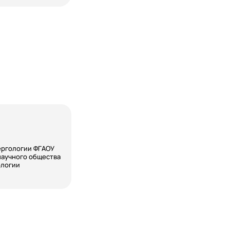
ергологии ФГАОУ
научного общества
ологии