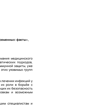
ременных: факты»,
имания медицинского
втических подходов,
иммунной защиты, уже
 этих уязвимых групп
 лечении инфекций у
 их роли в борьбе с
ющих их безопасность
ровкам и возможным
ашим специалистам и