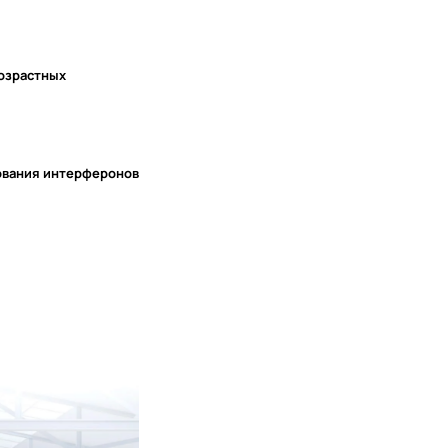
возрастных
ования интерферонов