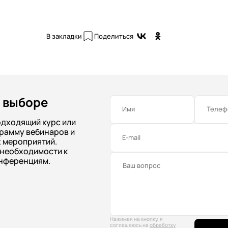
В закладки
Поделиться
 выборе
Имя
Телеф
одходящий курс или
рамму вебинаров и
E-mail
 мероприятий.
 необходимости к
нференциям.
Нажимая на кнопку, я
соглашаюсь на
обработку