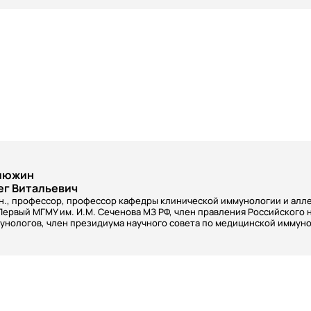
люжин
ег Витальевич
.н., профессор, профессор кафедры клинической иммунологии и алл
Первый МГМУ им. И.М. Сеченова МЗ РФ, член правления Российского 
унологов, член президиума научного совета по медицинской иммун