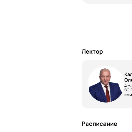
Лектор
Ка
Ол
д.м
ВО 
имм
Расписание