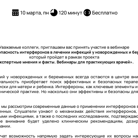
10 марта, пн
120 минут
Бесплатно
Уважаемые коллеги, приглашаем вас принять участие в вебинаре
пасность интерферонов в лечении инфекций у новорожденных и бе
который пройдет в рамках проекта
кспертные мнения и факты. Вебинары для практикующих врачей».
ий у новорожденных и беременных всегда остаются в центре вн
уальность приобретает поиск эффективных и безопасных терапе
ски для матери и ребенка. Интерфероны, как ключевые элементы 
инической практике. Но насколько они эффективны и безопасны для
 мы рассмотрим современные данные о применении интерферонов в
нных. Слушатели узнают о механизмах действия интерферонов,
ыми инфекциями, а также о последних исследованиях, подтвержда
ое внимание будет уделено клиническим рекомендациям, дози
вании.
учат возможность напрямую задать интересующие их вопросы н