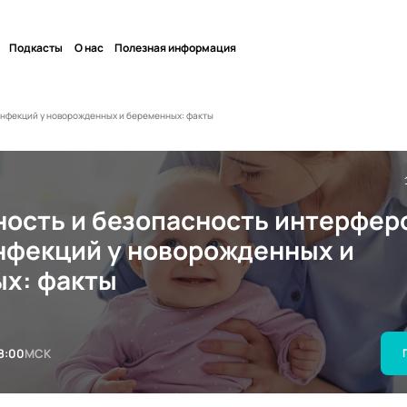
Подкасты
О нас
Полезная информация
инфекций у новорожденных и беременных: факты
ость и безопасность интерфер
нфекций у новорожденных и
х: факты
8:00
МСК