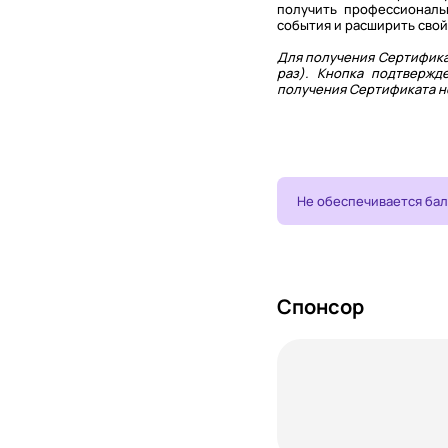
получить профессиональ
события и расширить сво
Для получения Сертифика
раз). Кнопка подтвержд
получения Сертификата не
Не обеспечивается ба
Спонсор