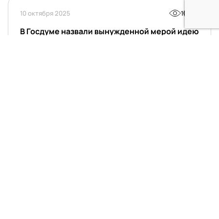
10 октября 2025
1
0
В Госдуме назвали вынужденной мерой идею
обязательной отработки студентами-
медиками
Принятие в первом чтении законопроекта об
обязательных целевых договорах для бюджетников-
медиков — вынужденная мера из-за отсутствия денег
на социальную поддержку врачей. Об этом
10 октября 2025
2
0
Российский врач оценила пользу
набирающих популярность «дофаминовых
прыжков»
В социальных сетях набирает популярность тренд
на так называемые дофаминовые прыжки. Поклонники
такой активности утверждают, что достаточно
нескольких минут ритмичных прыжков просто на месте