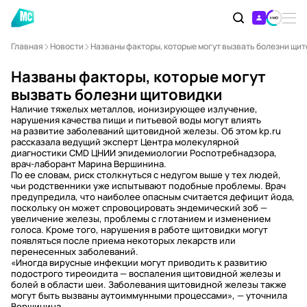
Главная
Новости
Названы факторы, которые могут вызвать болезни щи
Названы факторы, которые могут
вызвать болезни щитовидки
Наличие тяжелых металлов, ионизирующее излучение,
нарушения качества пищи и питьевой воды могут влиять
на развитие заболеваний щитовидной железы. Об этом kp.ru
рассказала ведущий эксперт Центра молекулярной
диагностики CMD ЦНИИ эпидемиологии Роспотребнадзора,
врач-лаборант Марина Вершинина.
По ее словам, риск столкнуться с недугом выше у тех людей,
чьи родственники уже испытывают подобные проблемы. Врач
предупредила, что наиболее опасным считается дефицит йода,
поскольку он может спровоцировать эндемический зоб —
увеличение железы, проблемы с глотанием и изменением
голоса. Кроме того, нарушения в работе щитовидки могут
появляться после приема некоторых лекарств или
перенесенных заболеваний.
«Иногда вирусные инфекции могут приводить к развитию
подострого тиреоидита — воспаления щитовидной железы и
болей в области шеи. Заболевания щитовидной железы также
могут быть вызваны аутоиммунными процессами», — уточнила
Вершинина.