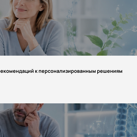
гия
ры
Андрусев Антон
енции
Атдуев Вагиф
логия
Батько Андрей
екций
Белоглазова Стелла
ниматология
ция из операционной
Боголюбов Сергей
ниматология
Бордин Дмитрий
 рекомендаций к персонализированным решениям
ентность
дкаст
Брагина Елизавета
Васильев Александр
Вахабова Юлия
Гутрова Елена
ела закупок
Демин Никита
Ермишина Вера