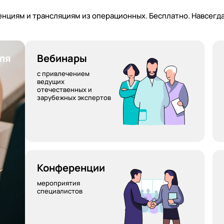
Долгий Алексей
нциям и трансляциям из операционных. Бесплатно. Навсегда
Голдобин Виталий
Марина Витальевна
ля
Вебинары
ика (семейная медицина)
Панов Алексей
с привлечением
Dr. Tenzin
ведущих
отечественных и
зарубежных экспертов
ранения и общественное
Сивов Владимир
Dr. Hartmut
Ионин Валерий
Скибицкий Виталий
Конференции
Староверов Игорь
мероприятия
специалистов
Зефирова Татьяна
мия
Туманова Анастасия