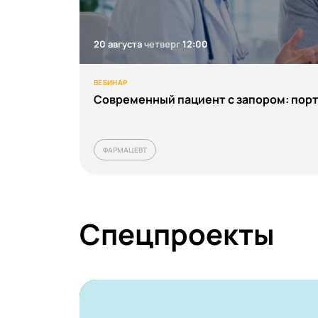
Водолазная медицина
20 августа
четверг
12:00
Восстановительная ме
Врач ультразвуковой д
ВЕБИНАР
Современный пациент с запором: порт
Врач эндоскопист
Гастроэнтерология
ФАРМАЦЕВТ
Гематология
Генетика
Спецпроекты
Гериатрия
Геронтология
Гигиена и санитария
Гигиеническое воспит