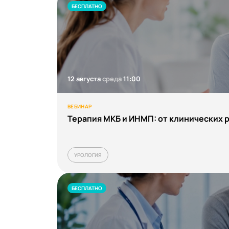
Акушерство и гинеколо
Вебина
БЕСПЛАТНО
Аллергология
Конфер
Аллергология-иммуно
Курсы
Андрология
Курсы л
12 августа
среда
11:00
Анестезиология и реа
Трансля
Анестезиология и реа
Школа
ВЕБИНАР
Терапия МКБ и ИНМП: от клинических
Антимикробная резист
Видеопо
Ароматерапия
УРОЛОГИЯ
Бактериология
Биология
БЕСПЛАТНО
Ведущий менеджер отд
Вирусология