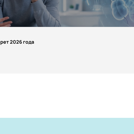
Жуков Олег
дицина
Зубарев Вадим
иагностики
Зуева Ирина
рет 2026 года
Казанская Ирина
Калинина Наталья
Калинина Светлана
Корнеев Игорь
Кривопалов Александр
Кузьменко Андрей
Кучерявый Юрий
ание
Кызласов Павел