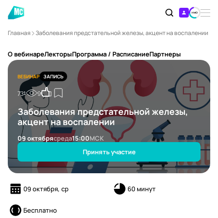
Главная
Заболевания предстательной железы, акцент на воспалении
О вебинаре
Лекторы
Программа / Расписание
Партнеры
ВЕБИНАР
ЗАПИСЬ
731
9
Заболевания предстательной железы,
акцент на воспалении
09 октября
среда
15:00
МСК
Принять участие
09 октября, ср
60 минут
Бесплатно