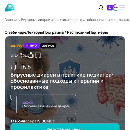
Главная
Вирусные диареи в практике педиатра: обоснованные подходы к
О вебинаре
Лекторы
Программа / Расписание
Партнеры
ВЕБИНАР
+1 НМО
ЗАПИСЬ
1030
11
ДЕНЬ 5
Вирусные диареи в практике педиатра:
обоснованные подходы к терапии и
профилактике
ШКОЛА
Сезонные кишечные диареи
17 июня
среда
15:00
МСК
Регистрация день 5