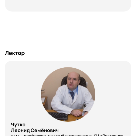
Лектор
Чутко
Леонид Семёнович
д.м.н., профессор, научный руководитель КЦ «Доктрина»,