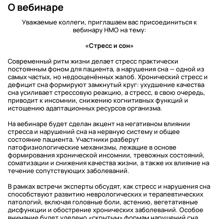
О вебинаре
Уважаемые коллеги, приглашаем вас присоединиться к
вебинару НМО на тему:
«Стресс и сон»
Современный ритм жизни делает стресс практически
постоянным фоном для пациента, а нарушения сна — одной из
самых частых, но недооценённых жалоб. Хронический стресс и
дефицит сна формируют замкнутый круг: ухудшение качества
сна усиливает стрессовую реакцию, а стресс, в свою очередь,
приводит к инсомнии, снижению когнитивных функций и
истощению адаптационных ресурсов организма.
На вебинаре будет сделан акцент на негативном влиянии
стресса и нарушений сна на нервную систему и общее
состояние пациента. Участники разберут
патофизиологические механизмы, лежащие в основе
формирования хронической инсомнии, тревожных состояний,
соматизации и снижения качества жизни, а также их влияние на
течение сопутствующих заболеваний.
В рамках встречи эксперты обсудят, как стресс и нарушения сна
способствуют развитию неврологических и терапевтических
патологий, включая головные боли, астению, вегетативные
дисфункции и обострение хронических заболеваний. Особое
внимание будет уделено «скрытым» формам нарушений сна,