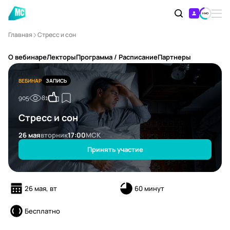
Главная
Стресс и сон
О вебинаре
Лекторы
Программа / Расписание
Партнеры
ВЕБИНАР
ЗАПИСЬ
905
81
Стресс и сон
26 мая
вторник
17:00
МСК
Принять участие
26 мая, вт
60 минут
Бесплатно