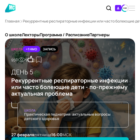
Главная
Рекуррентные респираторные инфекции или часто болеющие дет
О школе
Лекторы
Программа / Расписание
Партнеры
ШКОЛА
+1 НМО
ЗАПИСЬ
956
9
ДЕНЬ 5
Рекуррентные респираторные инфекции
или часто болеющие дети - по-прежнему
актуальная проблема
ШКОЛА
Практическая педиатрия: актуальные вопросы
детского здоровья
27 февраля
пятница
16:00
МСК