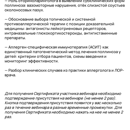
— Роль оториноларинголога в выявлении субклинических форм
поллиноза: вазомоторные нарушения, отёк слизистой соустьев
околоносовых пазух.
— Обоснование выбора топической и системной
противоаллергической терапии с позиции доказательной
медицины: антагонисты лейкотриеновых рецепторов,
интраназальные глюкокортикостероиды, антигистаминные
препараты.
— Аллерген-специфическая иммунотерапия (АСИТ) как
единственный патогенетический метод лечения поллиноза у
детей: критерии отбора пациентов, схемы введения и
мониторинг эффективности.
— Разбор клинических случаев из практики аллерголога и ЛОР-
врача.
Для получения Сертификата участника вебинара необходимо
подтверждение присутствия на вебинаре (не менее 2 раз).
Кнопка подтверждения присутствия появится у вас несколько
раз в течение вебинара в разные временные промежутки. Для
получения Сертификата необходимо нажать на нее не менее 2
раз.