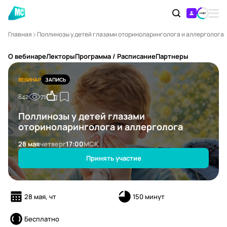
Главная
Поллинозы у детей глазами оториноларинголога и аллерголога
О вебинаре
Лекторы
Программа / Расписание
Партнеры
ВЕБИНАР
ЗАПИСЬ
842
71
Поллинозы у детей глазами
оториноларинголога и аллерголога
28 мая
четверг
17:00
МСК
Принять участие
28 мая, чт
150 минут
Бесплатно