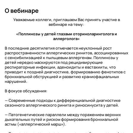
О вебинаре
Уважаемые коллеги, приглашаем Вас принять участие в
вебинаре на тему:
«Поллинозы у детей глазами оториноларинголога и
аллерголога»
В последние десятилетия отмечается неуклонный рост
распространенности аллергических ринитов, ассоциированных
с сенсибилизацией к пыльцевым аллергенам. Поллинозы у
детей нередко маскируются под рецидивирующие
респираторные инфекции, аденоидиты и евстахииты, что
приводит к поздней диагностике, формированию фенотипов с
бронхиальной обструкцией и развитию краниофациальных
нарушений.
В фокусе обсуждения:
— Современные подходы к дифференциальной диагностике
сезонного аллергического ринита и риносинусита у детей.
— Патогенетические параллели между поражением верхних
дыхательных путей и риском формирования бронхиальной
астмы («аллергический марш»).