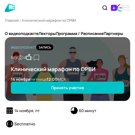
Главная
Клинический марафон по ОРВИ
О видеоподкасте
Лекторы
Программа / Расписание
Партнеры
ВИДЕОПОДКАСТ
ЗАПИСЬ
823
2
Клинический марафон по ОРВИ
14 ноября
пятница
12:00
МСК
Принять участие
14 ноября, пт
60 минут
Бесплатно