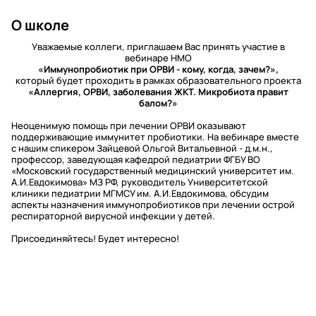
О школе
Уважаемые коллеги, приглашаем Вас принять участие в
вебинаре НМО
«Иммунопробиотик при ОРВИ - кому, когда, зачем?»,
который будет проходить в рамках образовательного проекта
«Аллергия, ОРВИ, заболевания ЖКТ. Микробиота правит
балом?»
Неоценимую помощь при лечении ОРВИ оказывают
поддерживающие иммунитет пробиотики. На вебинаре вместе
с нашим спикером Зайцевой Ольгой Витальевной - д.м.н.,
профессор, заведующая кафедрой педиатрии ФГБУ ВО
«Московский государственный медицинский университет им.
А.И.Евдокимова» МЗ РФ, руководитель Университетской
клиники педиатрии МГМСУ им. А.И.Евдокимова, обсудим
аспекты назначения иммунопробиотиков при лечении острой
респираторной вирусной инфекции у детей.
Присоединяйтесь! Будет интересно!