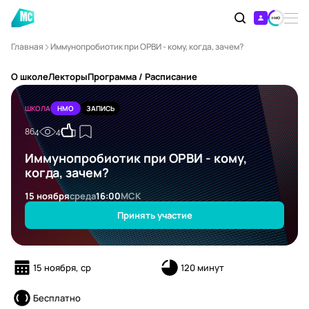
Главная
Иммунопробиотик при ОРВИ - кому, когда, зачем?
О школе
Лекторы
Программа / Расписание
ШКОЛА
НМО
ЗАПИСЬ
864
4
Иммунопробиотик при ОРВИ - кому,
когда, зачем?
15 ноября
среда
16:00
МСК
Принять участие
15 ноября, ср
120 минут
Бесплатно