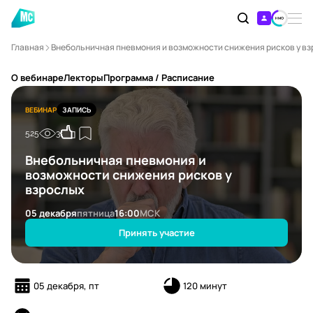
Главная
Внебольничная пневмония и возможности снижения рисков у в
О вебинаре
Лекторы
Программа / Расписание
ВЕБИНАР
ЗАПИСЬ
525
3
Внебольничная пневмония и
возможности снижения рисков у
взрослых
05 декабря
пятница
16:00
МСК
Принять участие
05 декабря, пт
120 минут