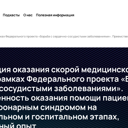
Подкасты
О нас
Полезная информация
ках Федерального проекта «Борьба с сердечно-сосудистыми заболеваниями». Преемстве
ия оказания скорой медицинск
рамках Федерального проекта «
сосудистыми заболеваниями».
нность оказания помощи пацие
ронарным синдромом на
льном и госпитальном этапах,
ный опыт