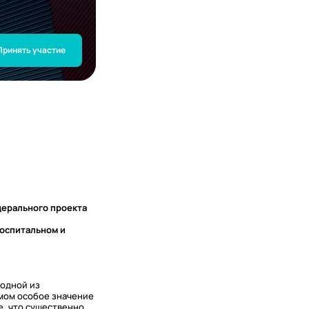
Принять участие
дерального проекта
оспитальном и
 одной из
мом особое значение
, что существенно