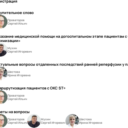
гистрация
тупительное слово
Проваторов
Сергей Ильич
азание медицинской помощи на догоспитальном этапе пациентам с 
тимизации»
Мухин
Сергей Игоревич
туальные вопросы отдаленных последствий ранней реперфузии у п
Шестова
Ирина Игоревна
аршрутизация пациентов с ОКС ST»
Проваторов
Сергей Ильич
веты на вопросы
Проваторов
Мухин
Шестова
Сергей Ильич
Сергей Игоревич
Ирина Игоревна