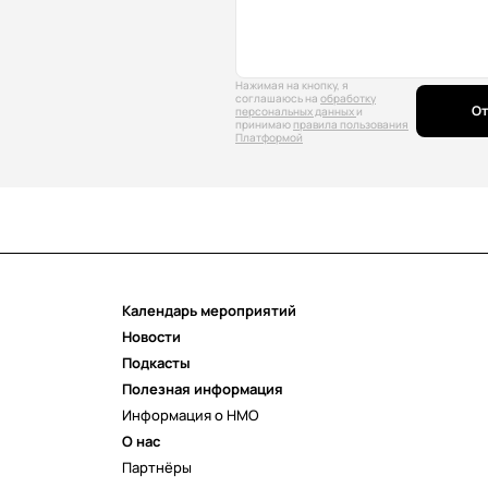
Нажимая на кнопку, я
соглашаюсь на
обработку
От
персональных данных
и
принимаю
правила пользования
Платформой
Календарь мероприятий
Новости
Подкасты
Полезная информация
Информация о НМО
О нас
Партнёры