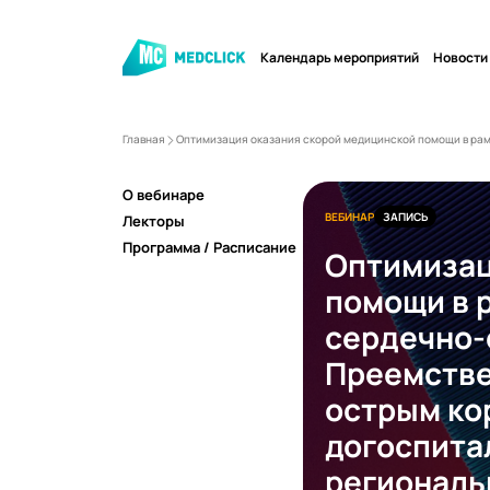
Календарь мероприятий
Новости
Главная
Оптимизация оказания скорой медицинской помощи в рам
О вебинаре
ВЕБИНАР
ЗАПИСЬ
Лекторы
Программа / Расписание
Оптимизац
помощи в 
сердечно-
Преемстве
острым ко
догоспита
региональ