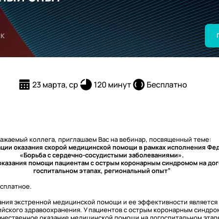
К
23 марта, ср
120 минут
Бесплатно
ажаемый коллега, приглашаем Вас на вебинар, посвященный теме:
ции оказания скорой медицинской помощи в рамках исполнения Фе
«Борьба с сердечно-сосудистыми заболеваниями».
казания помощи пациентам с острым коронарным синдромом на дог
госпитальном этапах, региональный опыт”
есплатное.
ания экстренной медицинской помощи и ее эффективности является
ийского здравоохранения. У пациентов с острым коронарным синдро
ачественное оказание медицинской помощи на догоспитальном этапе