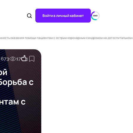
Войти в личный кабинет
нность оказания помощи пациентам с острым коронарным синдромом на догоспитальном и
673
17
ой
Борьба с
нтам с