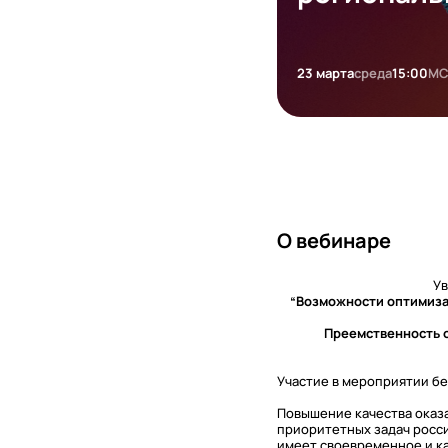
23 марта
среда
15:00
МС
О вебинаре
Ув
“Возможности оптимиза
Преемственность о
Участие в мероприятии б
Повышение качества оказ
приоритетных задач росс
имеет своевременное и к