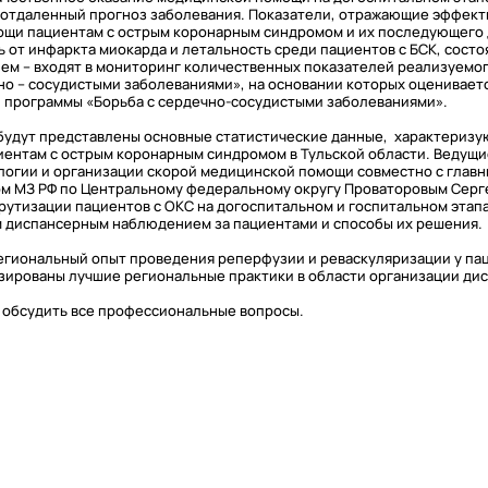
и отдаленный прогноз заболевания. Показатели, отражающие эффект
щи пациентам с острым коронарным синдромом и их последующего
 от инфаркта миокарда и летальность среди пациентов с БСК, состо
м – входят в мониторинг количественных показателей реализуемо
но – сосудистыми заболеваниями», на основании которых оценивает
 программы «Борьба с сердечно-сосудистыми заболеваниями».
будут представлены основные статистические данные, характериз
ентам с острым коронарным синдромом в Тульской области. Ведущ
ологии и организации скорой медицинской помощи совместно с глав
м МЗ РФ по Центральному федеральному округу Проваторовым Серг
тизации пациентов с ОКС на догоспитальном и госпитальном этапах
 диспансерным наблюдением за пациентами и способы их решения.
егиональный опыт проведения реперфузии и реваскуляризации у пац
зированы лучшие региональные практики в области организации ди
 обсудить все профессиональные вопросы.