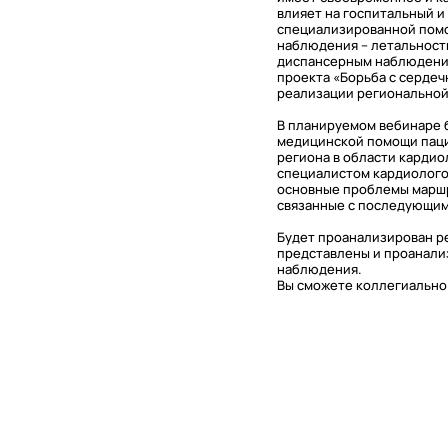
влияет на госпитальный 
специализированной помо
наблюдения – летальность
диспансерным наблюдение
проекта «Борьба с сердеч
реализации региональной
В планируемом вебинаре 
медицинской помощи паци
региона в области карди
специалистом кардиолого
основные проблемы маршру
связанные с последующим
Будет проанализирован р
представлены и проанали
наблюдения.
Вы сможете коллегиально