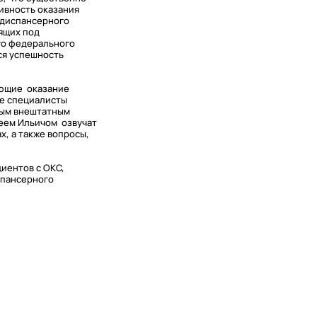
ивность оказания
 диспансерного
ящих под
го федерального
ся успешность
ующие оказание
ие специалисты
ным внештатным
еем Ильичом озвучат
, а также вопросы,
иентов с ОКС,
спансерного