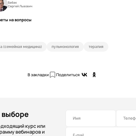
Бабак
Сергей Львович
веты на вопросы
а (семейная медицина)
пульмонология
терапия
В закладки
Поделиться
 выборе
Имя
Телеф
одходящий курс или
рамму вебинаров и
E-mail