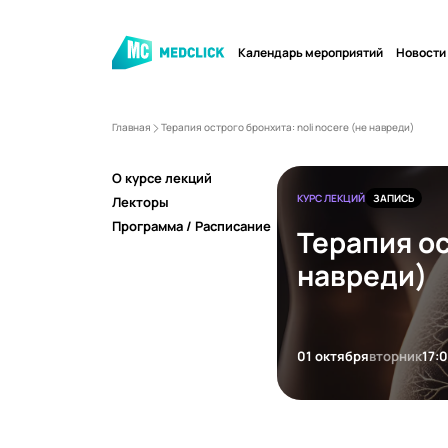
Календарь мероприятий
Новости
Главная
Терапия острого бронхита: noli nocere (не навреди)
О курсе лекций
КУРС ЛЕКЦИЙ
ЗАПИСЬ
Лекторы
Программа / Расписание
Терапия ос
навреди)
01 октября
вторник
17: