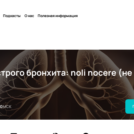
Подкасты
О нас
Полезная информация
трого бронхита: noli nocere (не
00
МСК