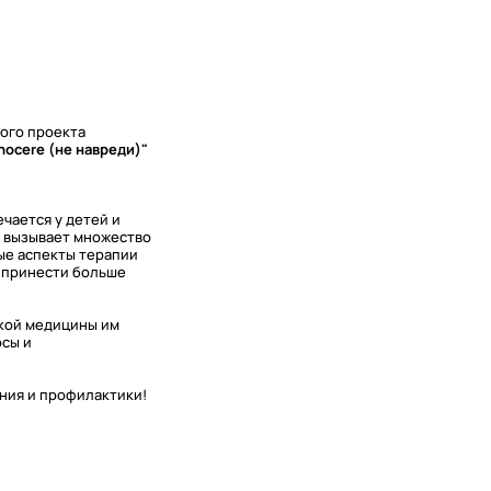
ного проекта
nocere (не навреди)"
чается у детей и
а вызывает множество
ые аспекты терапии
т принести больше
ской медицины им
осы и
ния и профилактики!