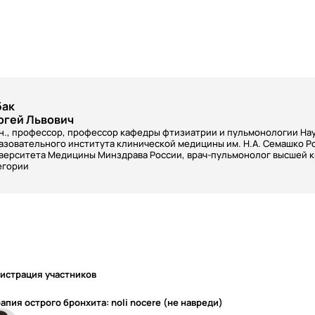
бак
ргей Львович
.н., профессор, профессор кафедры фтизиатрии и пульмонологии На
азовательного института клинической медицины им. Н.А. Семашко Р
верситета Медицины Минздрава России, врач-пульмонолог высшей 
егории
истрация участников
апия острого бронхита: noli nocere (не навреди)