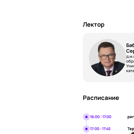
Лектор
Ба
Се
д.м
обр
Уни
кат
Расписание
16:00 - 17:00
рег
17:00 - 17:45
Тер