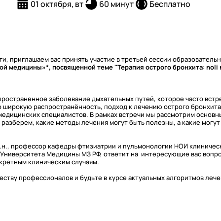
01 октября, вт
60 минут
Бесплатно
и, приглашаем вас принять участие в третьей сессии образователь
й медицины»*, посвященной теме "Терапия острого бронхита: noli 
пространенное заболевание дыхательных путей, которое часто встре
го широкую распространённость, подход к лечению острого бронхит
медицинских специалистов. В рамках встречи мы рассмотрим основн
е разберем, какие методы лечения могут быть полезны, а какие могу
.м.н., профессор кафедры фтизиатрии и пульмонологии НОИ клиниче
 Университета Медицины МЗ РФ, ответит на интересующие вас вопр
кретным клиническим случаям.
ству профессионалов и будьте в курсе актуальных алгоритмов лече