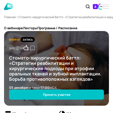
Главная
Стомато-хирургический баттл: «Стратегии реабилитации и хир
О вебинаре
Лекторы
Программа / Расписание
ВЕБИНАР
ЗАПИСЬ
905
10
Стомато-хирургический баттл:
«Стратегии реабилитации и
хирургические подходы при атрофии
оральных тканей и зубной имплантации.
Борьба противоположных взглядов»
05 декабря
четверг
17:00
МСК
Принять участие