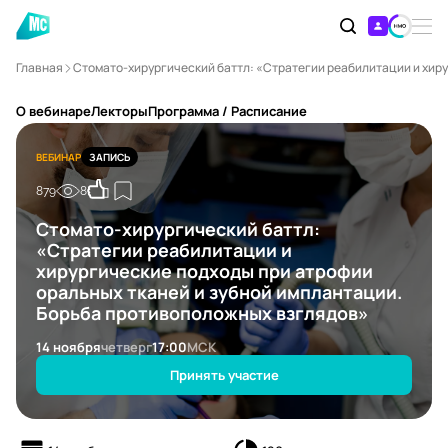
Главная
Стомато-хирургический баттл: «Стратегии реабилитации и хир
О вебинаре
Лекторы
Программа / Расписание
ВЕБИНАР
ЗАПИСЬ
879
8
Стомато-хирургический баттл:
«Стратегии реабилитации и
хирургические подходы при атрофии
оральных тканей и зубной имплантации.
Борьба противоположных взглядов»
14 ноября
четверг
17:00
МСК
Принять участие