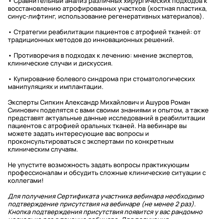
• Сравнительный анализ различных хирургических подходов к
восстановлению атрофированных участков (костная пластика,
синус-лифтинг, использование регенеративных материалов).
• Стратегии реабилитации пациентов с атрофией тканей: от
традиционных методов до инновационных решений.
• Противоречия в подходах к лечению: мнение экспертов,
клинические случаи и дискуссия.
• Купирование болевого синдрома при стоматологических
манипуляциях и имплантации.
Эксперты Сипкин Александр Михайлович и Ашуров Роман
Сиинович поделятся с вами своими знаниями и опытом, а также
представят актуальные данные исследований в реабилитации
пациентов с атрофией оральных тканей. На вебинаре вы
можете задать интересующие вас вопросы и
проконсультироваться с экспертами по конкретным
клиническим случаям.
Не упустите возможность задать вопросы практикующим
профессионалам и обсудить сложные клинические ситуации с
коллегами!
Для получения Сертификата участника вебинара необходимо
подтверждение присутствия на вебинаре (не менее 2 раз).
Кнопка подтверждения присутствия появится у вас рандомно