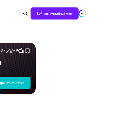
Войти в личный кабинет
845
18
и
Принять участие