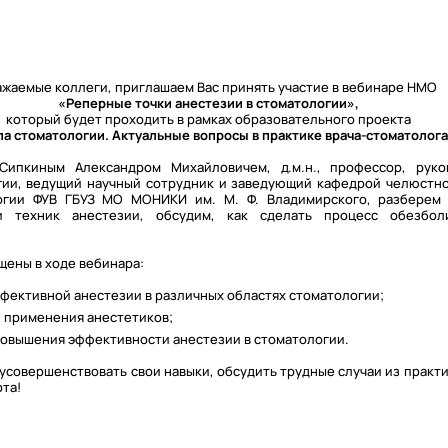
ажаемые коллеги, приглашаем Вас принять участие в вебинаре НМО
«Реперные точки анестезии в стоматологии»,
который будет проходить в рамках образовательного проекта
а стоматологии. Актуальные вопросы в практике врача-стоматолог
Сипкиным Александром Михайловичем, д.м.н., профессор, руко
ии, ведущий научный сотрудник и заведующий кафедрой челюстно
огии ФУВ ГБУЗ МО МОНИКИ им. М. Ф. Владимирского, разберем 
 техник анестезии, обсудим, как сделать процесс обезбол
щены в ходе вебинара:
фективной анестезии в различных областях стоматологии;
и применения анестетиков;
овышения эффективности анестезии в стоматологии.
усовершенствовать свои навыки, обсудить трудные случаи из практи
рта!