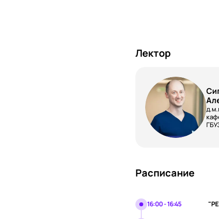
Лектор
Си
Ал
д.м
каф
ГБУ
Расписание
16:00 - 16:45
"Р