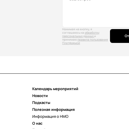
Нажимая на кнопку, я
соглашаюсь на
обработку
От
персональных данных
и
принимаю
правила пользования
Платформой
Календарь мероприятий
Новости
Подкасты
Полезная информация
Информация о НМО
О нас