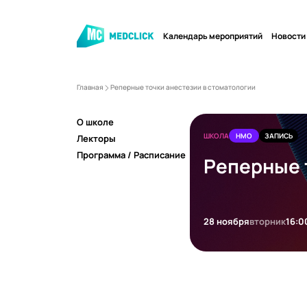
Календарь мероприятий
Новости
Главная
Реперные точки анестезии в стоматологии
О школе
ШКОЛА
НМО
ЗАПИСЬ
Лекторы
Программа / Расписание
Реперные 
28 ноября
вторник
16:0