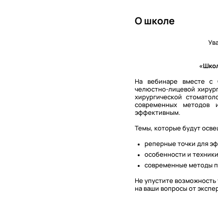
О школе
Ув
«Школ
На вебинаре вместе с 
челюстно-лицевой хирург
хирургической стоматол
современных методов и
эффективным.
Темы, которые будут осве
реперные точки для эф
особенности и техник
современные методы п
Не упустите возможность 
на ваши вопросы от экспе