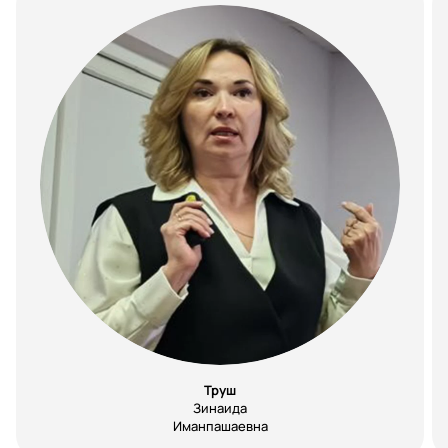
Труш
Зинаида
Иманпашаевна