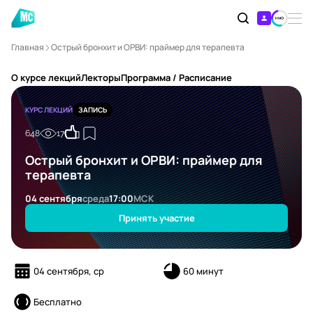
Главная
Острый бронхит и ОРВИ: праймер для терапевта
О курсе лекций
Лекторы
Программа / Расписание
КУРС ЛЕКЦИЙ
ЗАПИСЬ
648
17
Острый бронхит и ОРВИ: праймер для
терапевта
04 сентября
среда
17:00
МСК
Принять участие
04 сентября, ср
60 минут
Бесплатно