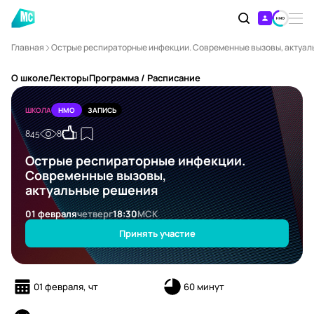
Главная
Острые респираторные инфекции. Современные вызовы, актуа
О школе
Лекторы
Программа / Расписание
ШКОЛА
НМО
ЗАПИСЬ
845
8
Острые респираторные инфекции.
Современные вызовы,
актуальные решения
01 февраля
четверг
18:30
МСК
Принять участие
01 февраля, чт
60 минут