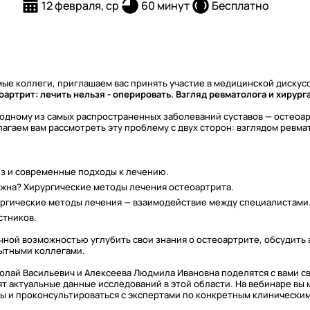
12 февраля, ср
60 минут
Бесплатно
ые коллеги, приглашаем вас принять участие в медицинской дискус
артрит: лечить нельзя - оперировать. Взгляд ревматолога и хирург
дному из самых распространенных заболеваний суставов — остеоар
агаем вам рассмотреть эту проблему с двух сторон: взглядом ревмат
з и современные подходы к лечению.
ежна? Хирургические методы лечения остеоартрита.
ургические методы лечения — взаимодействие между специалистами
стников.
чной возможностью углубить свои знания о остеоартрите, обсудить
пытными коллегами.
олай Васильевич и Алексеева Людмила Ивановна поделятся с вами с
ят актуальные данные исследований в этой области. На вебинаре вы 
ы и проконсультироваться с экспертами по конкретным клиническим