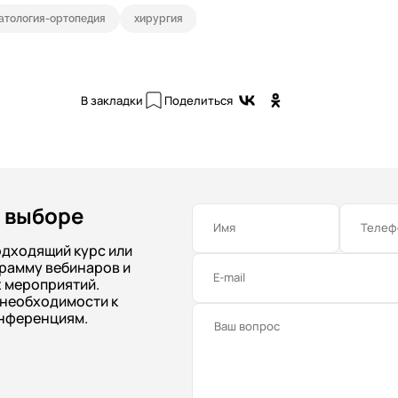
атология-ортопедия
хирургия
В закладки
Поделиться
 выборе
Имя
Телеф
одходящий курс или
рамму вебинаров и
E-mail
 мероприятий.
 необходимости к
нференциям.