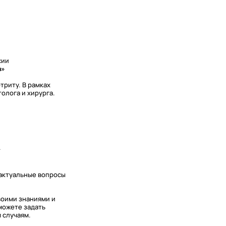
сии
а»
триту. В рамках
олога и хирурга.
.
 актуальные вопросы
воими знаниями и
можете задать
 случаям.