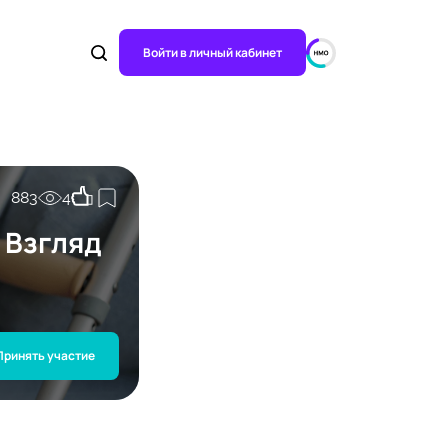
Войти в личный кабинет
883
4
 Взгляд
Принять участие