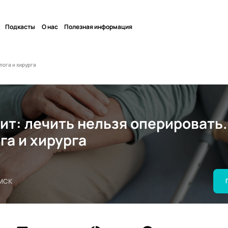
Подкасты
О нас
Полезная информация
лога и хирурга
ит: лечить нельзя оперировать.
га и хирурга
МСК