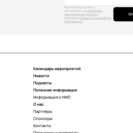
Нажимая на кнопку, я
соглашаюсь на
обработку
От
персональных данных
и
принимаю
правила пользования
Платформой
Календарь мероприятий
Новости
Подкасты
Полезная информация
Информация о НМО
О нас
Партнёры
Спонсоры
Контакты
Партнерам и экспертам