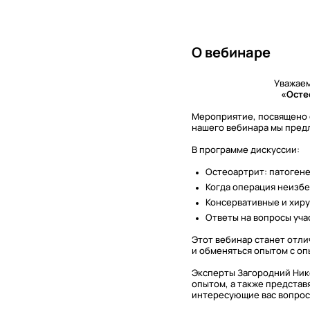
О вебинаре
Уважаем
«Остео
Мероприятие, посвящено о
нашего вебинара мы предл
В программе дискуссии:
Остеоартрит: патогене
Когда операция неизб
Консервативные и хир
Ответы на вопросы уча
Этот вебинар станет отли
и обменяться опытом с о
Эксперты Загородний Ник
опытом, а также представ
интересующие вас вопрос