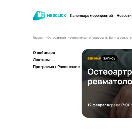
Календарь мероприятий
Новости
Главная
Остеоартрит: лечить нельзя оперировать. Взгляд ревмато
О вебинаре
ВЕБИНАР
ЗАПИСЬ
Лекторы
Программа / Расписание
Остеоартр
ревматоло
12 февраля
среда
17:00