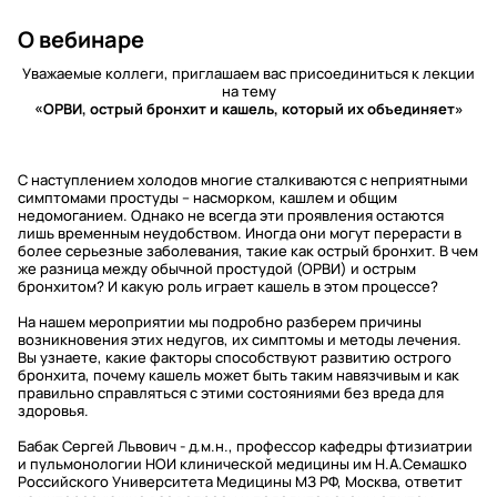
О вебинаре
Уважаемые коллеги, приглашаем вас присоединиться к лекции
на тему
«ОРВИ, острый бронхит и кашель, который их объединяет»
С наступлением холодов многие сталкиваются с неприятными
симптомами простуды – насморком, кашлем и общим
недомоганием. Однако не всегда эти проявления остаются
лишь временным неудобством. Иногда они могут перерасти в
более серьезные заболевания, такие как острый бронхит. В чем
же разница между обычной простудой (ОРВИ) и острым
бронхитом? И какую роль играет кашель в этом процессе?
На нашем мероприятии мы подробно разберем причины
возникновения этих недугов, их симптомы и методы лечения.
Вы узнаете, какие факторы способствуют развитию острого
бронхита, почему кашель может быть таким навязчивым и как
правильно справляться с этими состояниями без вреда для
здоровья.
Бабак Сергей Львович - д.м.н., профессор кафедры фтизиатрии
и пульмонологии НОИ клинической медицины им Н.А.Семашко
Российского Университета Медицины МЗ РФ, Москва, ответит