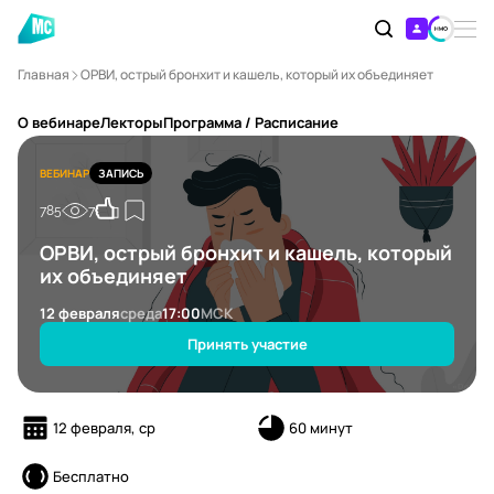
Главная
ОРВИ, острый бронхит и кашель, который их объединяет
О вебинаре
Лекторы
Программа / Расписание
ВЕБИНАР
ЗАПИСЬ
785
7
ОРВИ, острый бронхит и кашель, который
их объединяет
12 февраля
среда
17:00
МСК
Принять участие
12 февраля, ср
60 минут
Бесплатно