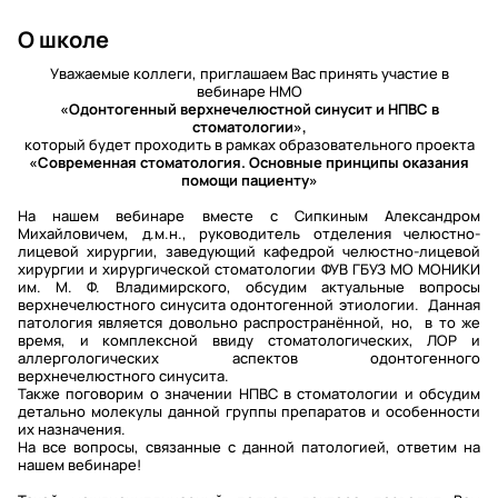
О школе
Уважаемые коллеги, приглашаем Вас принять участие в
вебинаре НМО
«Одонтогенный верхнечелюстной синусит и НПВС в
стоматологии»,
который будет проходить в рамках образовательного проекта
«Современная стоматология. Основные принципы оказания
помощи пациенту»
На нашем вебинаре вместе с Сипкиным Александром
Михайловичем, д.м.н., руководитель отделения челюстно-
лицевой хирургии, заведующий кафедрой челюстно-лицевой
хирургии и хирургической стоматологии ФУВ ГБУЗ МО МОНИКИ
им. М. Ф. Владимирского, обсудим актуальные вопросы
верхнечелюстного синусита одонтогенной этиологии. Данная
патология является довольно распространённой, но, в то же
время, и комплексной ввиду стоматологических, ЛОР и
аллергологических аспектов одонтогенного
верхнечелюстного синусита.
Также поговорим о значении НПВС в стоматологии и обсудим
детально молекулы данной группы препаратов и особенности
их назначения.
На все вопросы, связанные с данной патологией, ответим на
нашем вебинаре!