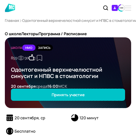
Главная
Одонтогенный верхнечелюстной синусит и НПВС в стоматологи
О школе
Лекторы
Программа / Расписание
ШКОЛА
НМО
ЗАПИСЬ
855
30
Одонтогенный верхнечелюстной
синусит и НПВС в стоматологии
20 сентября
среда
16:00
МСК
Принять участие
20 сентября, ср
120 минут
Бесплатно