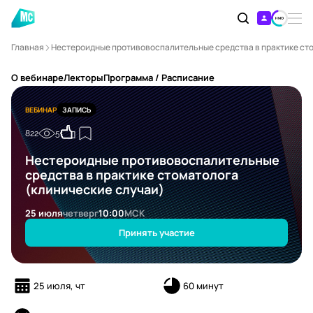
Главная
Нестероидные противовоспалительные средства в практике сто
О вебинаре
Лекторы
Программа / Расписание
ВЕБИНАР
ЗАПИСЬ
822
5
Нестероидные противовоспалительные
средства в практике стоматолога
(клинические случаи)
25 июля
четверг
10:00
МСК
Принять участие
25 июля, чт
60 минут