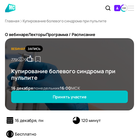
Главная
Купирование болевого синдрома при пульпите
О вебинаре
Лекторы
Программа / Расписание
ВЕБИНАР
ЗАПИСЬ
779
9
Купирование болевого синдрома при
пульпите
16 декабря
понедельник
16:00
МСК
Принять участие
16 декабря, пн
120 минут
Бесплатно