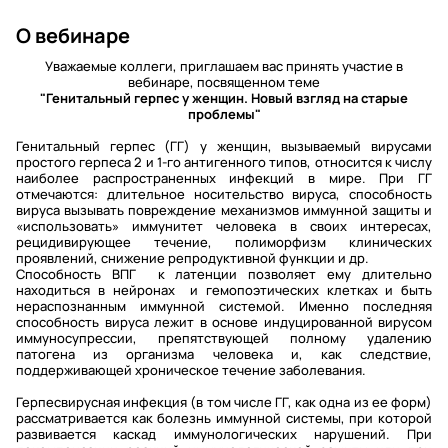
О вебинаре
Уважаемые коллеги, приглашаем вас принять участие в
вебинаре, посвященном теме
"Генитальный герпес у женщин. Новый взгляд на старые
проблемы"
Генитальный герпес (ГГ) у женщин, вызываемый вирусами
простого герпеса 2 и 1-го антигенного типов, относится к числу
наиболее распространенных инфекций в мире. При ГГ
отмечаются: длительное носительство вируса, способность
вируса вызывать повреждение механизмов иммунной защиты и
«использовать» иммунитет человека в своих интересах,
рецидивирующее течение, полиморфизм клинических
проявлений, снижение репродуктивной функции и др.
Способность ВПГ к латенции позволяет ему длительно
находиться в нейронах и гемопоэтических клетках и быть
нераспознанным иммунной системой. Именно последняя
способность вируса лежит в основе индуцированной вирусом
иммуносупрессии, препятствующей полному удалению
патогена из организма человека и, как следствие,
поддерживающей хроническое течение заболевания.
Герпесвирусная инфекция (в том числе ГГ, как одна из ее форм)
рассматривается как болезнь иммунной системы, при которой
развивается каскад иммунологических нарушений. При