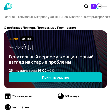
Главная
Генитальный герпес у женщин. Новый взгляд на старые проблем
О вебинаре
Лекторы
Программа / Расписание
ВЕБИНАР
ЗАПИСЬ
670
8
Генитальный герпес у женщин. Новый
взгляд на старые проблемы
25 января
четверг
16:00
МСК
Принять участие
25 января, чт
60 минут
Бесплатно