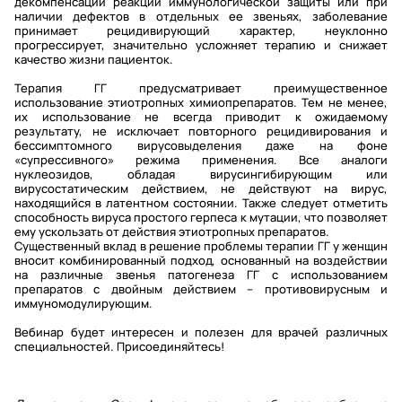
декомпенсации реакций иммунологической защиты или при
наличии дефектов в отдельных ее звеньях, заболевание
принимает рецидивирующий характер, неуклонно
прогрессирует, значительно усложняет терапию и снижает
качество жизни пациенток.
Терапия ГГ предусматривает преимущественное
использование этиотропных химиопрепаратов. Тем не менее,
их использование не всегда приводит к ожидаемому
результату, не исключает повторного рецидивирования и
бессимптомного вирусовыделения даже на фоне
«супрессивного» режима применения. Все аналоги
нуклеозидов, обладая вирусингибирующим или
вирусостатическим действием, не действуют на вирус,
находящийся в латентном состоянии. Также следует отметить
способность вируса простого герпеса к мутации, что позволяет
ему ускользать от действия этиотропных препаратов.
Существенный вклад в решение проблемы терапии ГГ у женщин
вносит комбинированный подход, основанный на воздействии
на различные звенья патогенеза ГГ с использованием
препаратов с двойным действием – противовирусным и
иммуномодулирующим.
Вебинар будет интересен и полезен для врачей различных
специальностей. Присоединяйтесь!