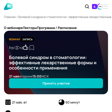
Главная
Болевой синдром в стоматологии: эффективные лекарственные
О вебинаре
Лекторы
Программа / Расписание
ВЕБИНАР
ЗАПИСЬ
835
13
Болевой синдром в стоматологии:
эффективные лекарственные формы и
особенности применения
21 мая
вторник
15:00
МСК
Принять участие
21 мая, вт
60 минут