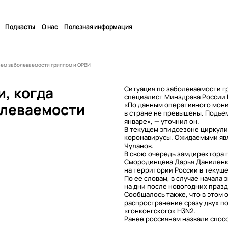
Подкасты
О нас
Полезная информация
ъем заболеваемости гриппом и ОРВИ
, когда
Ситуация по заболеваемости г
специалист Минздрава России 
олеваемости
«По данным оперативного мони
в стране не превышены. Подъе
январе», — уточнил он.
В текущем эпидсезоне циркули
коронавирусы. Ожидаемыми явл
Чуланов.
В свою очередь замдиректора 
Смородинцева Дарья Даниленко
на территории России в текуще
По ее словам, в случае начала 
на дни после новогодних празд
Сообщалось также, что в этом
распространение сразу двух по
«гонконгского» H3N2.
Ранее россиянам назвали спосо