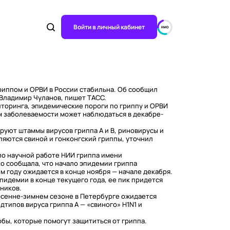
Войти в личный кабинет
риппом и ОРВИ в России стабильна. Об сообщил
Владимир Чуланов, пишет ТАСС.
торинга, эпидемические пороги по гриппу и ОРВИ
м заболеваемости может наблюдаться в декабре-
руют штаммы вирусов гриппа A и B, риновирусы и
яются свиной и гонконгский гриппы, уточнил
по научной работе НИИ гриппа имени
 сообщала, что начало эпидемии гриппа
м году ожидается в конце ноября — начале декабря.
эпидемии в конце текущего года, ее пик придется
ников.
 осенне-зимнем сезоне в Петербурге ожидается
дтипов вируса гриппа А — «свиного» H1N1 и
бы, которые помогут защититься от гриппа.