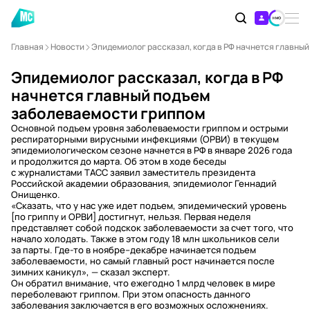
Главная
Новости
Эпидемиолог рассказал, когда в РФ начнется главны
Эпидемиолог рассказал, когда в РФ
начнется главный подъем
заболеваемости гриппом
Основной подъем уровня заболеваемости гриппом и острыми
респираторными вирусными инфекциями (ОРВИ) в текущем
эпидемиологическом сезоне начнется в РФ в январе 2026 года
и продолжится до марта. Об этом в ходе беседы
с журналистами ТАСС заявил заместитель президента
Российской академии образования, эпидемиолог Геннадий
Онищенко.
«Сказать, что у нас уже идет подъем, эпидемический уровень
[по гриппу и ОРВИ] достигнут, нельзя. Первая неделя
представляет собой подскок заболеваемости за счет того, что
начало холодать. Также в этом году 18 млн школьников сели
за парты. Где-то в ноябре–декабре начинается подъем
заболеваемости, но самый главный рост начинается после
зимних каникул», — сказал эксперт.
Он обратил внимание, что ежегодно 1 млрд человек в мире
переболевают гриппом. При этом опасность данного
заболевания заключается в его возможных осложнениях.