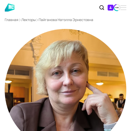
Главная
Лекторы
Пайганова Натэлла Эрнестовна