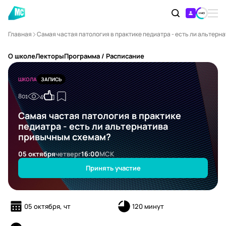
Главная
Самая частая патология в практике педиатра - есть ли альтер
О школе
Лекторы
Программа / Расписание
ШКОЛА
ЗАПИСЬ
801
4
Самая частая патология в практике
педиатра - есть ли альтернатива
привычным схемам?
05 октября
четверг
16:00
МСК
Принять участие
05 октября, чт
120 минут