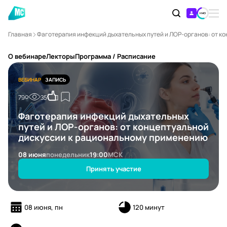
Главная
Фаготерапия инфекций дыхательных путей и ЛОР-органов: от к
О вебинаре
Лекторы
Программа / Расписание
ВЕБИНАР
ЗАПИСЬ
790
35
Фаготерапия инфекций дыхательных
путей и ЛОР-органов: от концептуальной
дискуссии к рациональному применению
08 июня
понедельник
19:00
МСК
Принять участие
08 июня, пн
120 минут