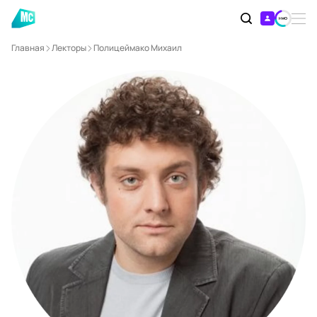
Главная
Лекторы
Полицеймако Михаил