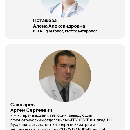
Заведующая аптекой
Заведующий аптекой ЛПУ
Поташева
Заведующий отделения УЗД
Алена Александровна
к.м.н., диетолог, гастроэнтеролог
Заведующий рентгенологического отделения
Заместитель главного врача
иммунология
Инфекционные болезни
Кардиология
Клиническая иммунология
Слюсарев
Клиническая лаборатория
Артем Сергеевич
к.м.н., врач высшей категории, заведующий
Клиническая фармакология
психиатрическим отделением ФГБУ «ГВКГ им. акад. Н.Н.
Бурденко», ассистент кафедры психиатрии и
Колопроктология
медицинской психологии ФГБОУ ВО РНИМУ им. Н.И.