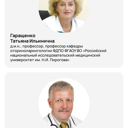
Нейрохирургия
Неонатология
Нефрология
Нутрициология
Гаращенко
Татьяна Ильинична
Общая врачебная практика (семейная
д.м.н., профессор, профессор кафедры
медицина)
оториноларингологии ФДПО ФГАОУ ВО «Российский
национальный исследовательский медицинский
университет им. Н.И. Пирогова»
Онкология
Организация здравоохранения и
общественное здоровье
Ортодонтия
Оториноларингология
Офтальмология
Паразитология