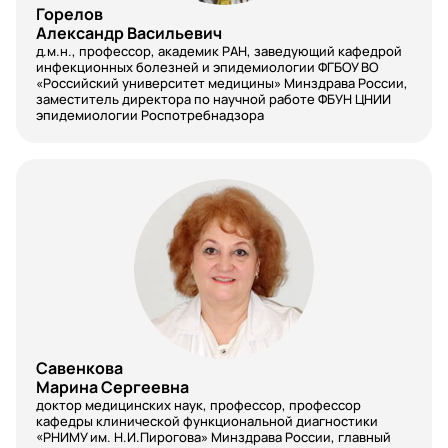
Горелов
Патологическая анатомия
Александр Васильевич
д.м.н., профессор, академик РАН, заведующий кафедрой
Педиатрия
инфекционных болезней и эпидемиологии ФГБОУ ВО
«Российский университет медицины» Минздрава России,
заместитель директора по научной работе ФБУН ЦНИИ
Пластическая хирургия
эпидемиологии Роспотребнадзора
Провизор
Профпатология
Психиатрия
Психиатрия-наркология
Психология и менеджмент
Психотерапия
Савенкова
Психотерапия
Марина Сергеевна
доктор медицинских наук, профессор, профессор
Пульмонология
кафедры клинической функциональной диагностики
«РНИМУ им. Н.И.Пирогова» Минздрава России, главный