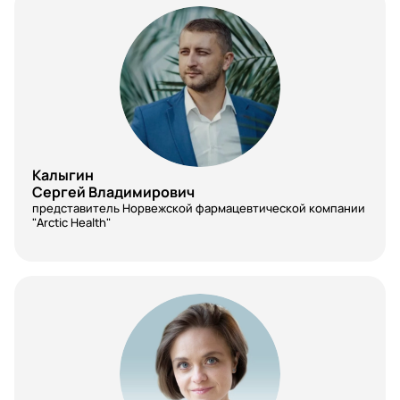
Гигиеническое воспитание
Гинекология
Гистология
Главный врач
Гос. закупки/отдел закупок
Калыгин
Дезинфектология
Сергей Владимирович
представитель Норвежской фармацевтической компании
"Arctic Health"
Дерматовенерология
Дерматология
Диабетология
Диетология
Зав эндоскопическим Отделением