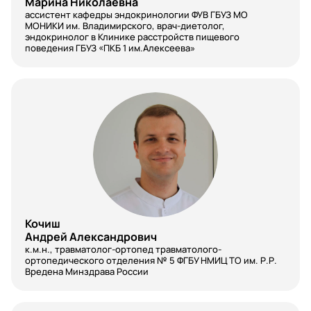
Марина Николаевна
Вирусология
ассистент кафедры эндокринологии ФУВ ГБУЗ МО
МОНИКИ им. Владимирского, врач-диетолог,
эндокринолог в Клинике расстройств пищевого
Водолазная медицина
поведения ГБУЗ «ПКБ 1 им.Алексеева»
Восстановительная медицина
Врач ультразвуковой диагностики
Врач эндоскопист
Гастроэнтерология
Гематология
Генетика
Кочиш
Гериатрия
Андрей Александрович
к.м.н., травматолог-ортопед травматолого-
ортопедического отделения № 5 ФГБУ НМИЦ ТО им. Р.Р.
Геронтология
Вредена Минздрава России
Гигиена и санитария