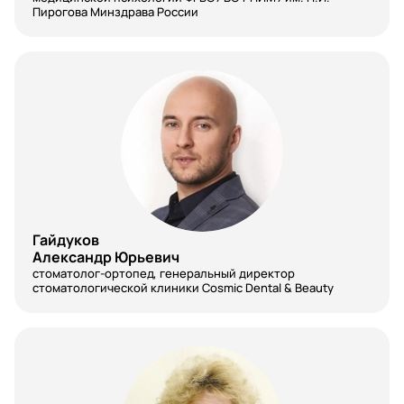
Пирогова Минздрава России
Косметология
Косметология, дерматология,
дерматовенерология
Лабораторная генетика
Лечебное дело
Маммология
Мануальная терапия
Гайдуков
Александр Юрьевич
Медицинское право
стоматолог-ортопед, генеральный директор
стоматологической клиники Cosmic Dental & Beauty
Менеджер отдела закупок
Наркология
Неврология