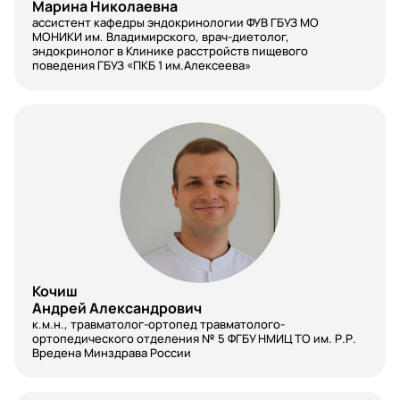
Марина Николаевна
ассистент кафедры эндокринологии ФУВ ГБУЗ МО
Сотрудник медицинской организации
МОНИКИ им. Владимирского, врач-диетолог,
эндокринолог в Клинике расстройств пищевого
Спортивный врач
поведения ГБУЗ «ПКБ 1 им.Алексеева»
Старшая медсестра
Стоматология
Стоматология детская
Стоматология общей практики
Стоматология хирургическая
Судебно-медицинская экспертиза
Кочиш
Андрей Александрович
Терапевты
к.м.н., травматолог-ортопед травматолого-
ортопедического отделения № 5 ФГБУ НМИЦ ТО им. Р.Р.
Терапия
Вредена Минздрава России
травматология