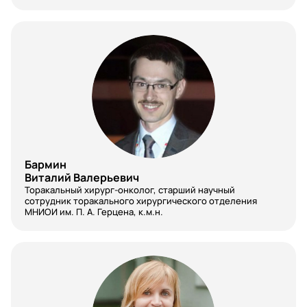
Патологическая анатомия
Педиатрия
Пластическая хирургия
Провизор
Профпатология
Психиатрия
Бармин
Психиатрия-наркология
Виталий Валерьевич
Торакальный хирург-онколог, старший научный
Психология и менеджмент
сотрудник торакального хирургического отделения
МНИОИ им. П. А. Герцена, к.м.н.
Психотерапия
Психотерапия
Пульмонология
Радиология