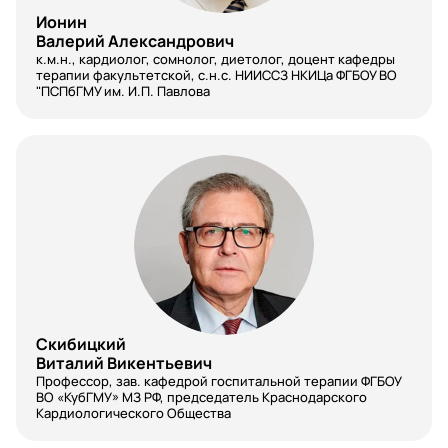
Заведующая аптекой
Ионин
Валерий Александрович
Заведующий аптекой ЛПУ
к.м.н., кардиолог, сомнолог, диетолог, доцент кафедры
терапии факультетской, с.н.с. НИИССЗ НКИЦа ФГБОУ ВО
Заведующий отделения УЗД
"ПСПбГМУ им. И.П. Павлова
Заведующий рентгенологического отделения
Заместитель главного врача
иммунология
Инфекционные болезни
Кардиология
Клиническая иммунология
Скибицкий
Виталий Викентьевич
Клиническая лаборатория
Профессор, зав. кафедрой госпитальной терапии ФГБОУ
ВО «КубГМУ» МЗ РФ, председатель Краснодарского
Клиническая фармакология
Кардиологического Общества
Колопроктология