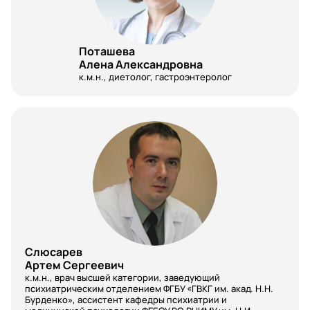
Фармацевтическая химия и фармакогнозия
Фармация
Поташева
Алена Александровна
Физиотерапия
к.м.н., диетолог, гастроэнтеролог
Физическая и реабилитационная медицина
(медицинская реабилитация)
Флебология
Флебология
Фтизиатрия
Функциональная диагностика
Химиотерапия
Слюсарев
Артем Сергеевич
Хирургия
к.м.н., врач высшей категории, заведующий
психиатрическим отделением ФГБУ «ГВКГ им. акад. Н.Н.
Хирургия рентгенэндоваскулярная
Бурденко», ассистент кафедры психиатрии и