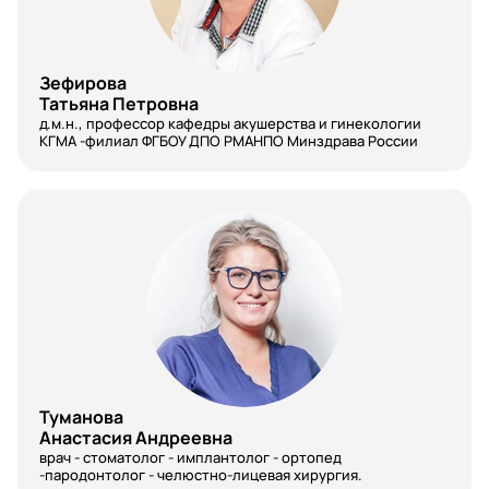
Нейрохирургия
Неонатология
Зефирова
Нефрология
Татьяна Петровна
д.м.н., профессор кафедры акушерства и гинекологии
Нутрициология
КГМА -филиал ФГБОУ ДПО РМАНПО Минздрава России
Общая врачебная практика (семейная медицина)
Онкология
Организация здравоохранения и общественное
здоровье
Ортодонтия
Оториноларингология
Офтальмология
Туманова
Анастасия Андреевна
Паразитология
врач - стоматолог - имплантолог - ортопед
-пародонтолог - челюстно-лицевая хирургия.