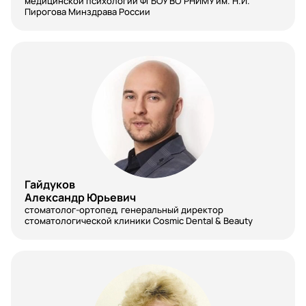
медицинской психологии ФГБОУ ВО РНИМУ им. Н.И.
Пирогова Минздрава России
Эмбриология
Эндокринология
Эндоскопия
Эпидемиология
Гайдуков
Александр Юрьевич
стоматолог-ортопед, генеральный директор
стоматологической клиники Cosmic Dental & Beauty