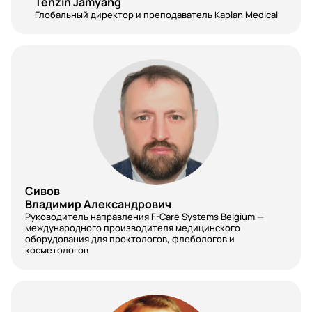
Tenzin Jamyang
Вирусология
Глобальный директор и преподаватель Kaplan Medical
Водолазная медицина
Восстановительная медицина
Врач ультразвуковой диагностики
Врач эндоскопист
Гастроэнтерология
Гематология
Сивов
Владимир Александрович
Генетика
Руководитель направления F-Care Systems Belgium —
международного производителя медицинского
Гериатрия
оборудования для проктологов, флебологов и
косметологов
Геронтология
Гигиена и санитария