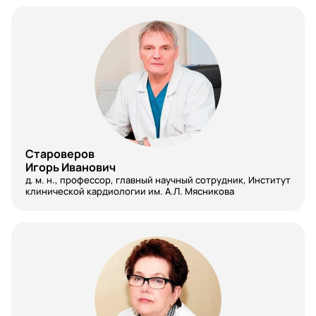
Косметология
Косметология, дерматология,
дерматовенерология
Лабораторная генетика
Лечебное дело
Маммология
Староверов
Игорь Иванович
Мануальная терапия
д. м. н., профессор, главный научный сотрудник, Институт
клинической кардиологии им. А.Л. Мясникова
Медицинское право
Менеджер отдела закупок
Наркология
Неврология