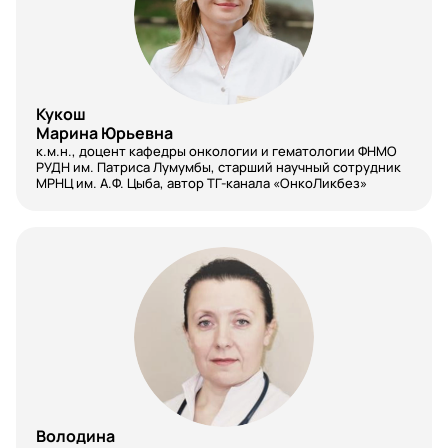
Реабилитология
Ревматология
Кукош
Рентген-Лаборант
Марина Юрьевна
к.м.н., доцент кафедры онкологии и гематологии ФНМО
Рентгенология
РУДН им. Патриса Лумумбы, старший научный сотрудник
МРНЦ им. А.Ф. Цыба, автор ТГ-канала «ОнкоЛикбез»
Репродуктология
Руководитель отдела закупок
Сердечно-сосудистая хирургия
Сестринское дело (ВСО)
Скорая медицинская помощь
Сомнология
Володина
Сотрудник компании-производителя