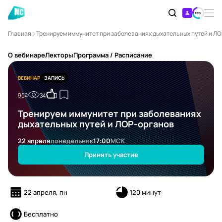
Главная
Тренируем иммунитет при заболеваниях дыхательных путей и Л
О вебинаре
Лекторы
Программа / Расписание
ВЕБИНАР
ЗАПИСЬ
952
34
Тренируем иммунитет при заболеваниях
дыхательных путей и ЛОР-органов
22 апреля
понедельник
17:00
МСК
Принять участие
22 апреля, пн
120 минут
Бесплатно