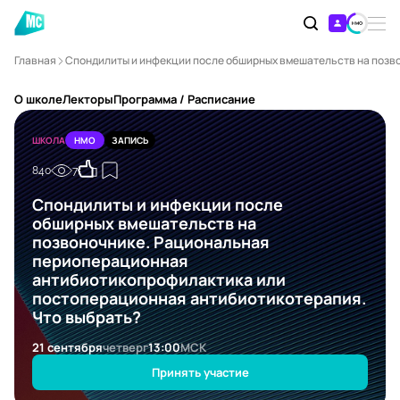
Главная
Спондилиты и инфекции после обширных вмешательств на позв
О школе
Лекторы
Программа / Расписание
ШКОЛА
НМО
ЗАПИСЬ
840
7
Спондилиты и инфекции после
обширных вмешательств на
позвоночнике. Рациональная
периоперационная
антибиотикопрофилактика или
постоперационная антибиотикотерапия.
Что выбрать?
21 сентября
четверг
13:00
МСК
Принять участие