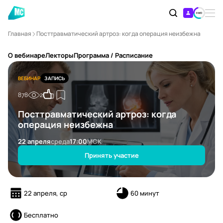
Главная
Посттравматический артроз: когда операция неизбежна
О вебинаре
Лекторы
Программа / Расписание
ВЕБИНАР
ЗАПИСЬ
878
2
Посттравматический артроз: когда
операция неизбежна
22 апреля
среда
17:00
МСК
Принять участие
22 апреля, ср
60 минут
Бесплатно