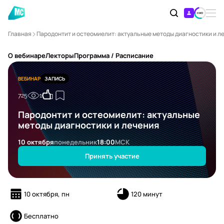
Главная
Пародонтит и остеомиелит: актуальные методы диагностики и л
О вебинаре
Лекторы
Программа / Расписание
ВЕБИНАР
ЗАПИСЬ
725
1
Пародонтит и остеомиелит: актуальные
методы диагностики и лечения
10 октября
понедельник
18:00
МСК
Принять участие
10 октября, пн
120 минут
Бесплатно