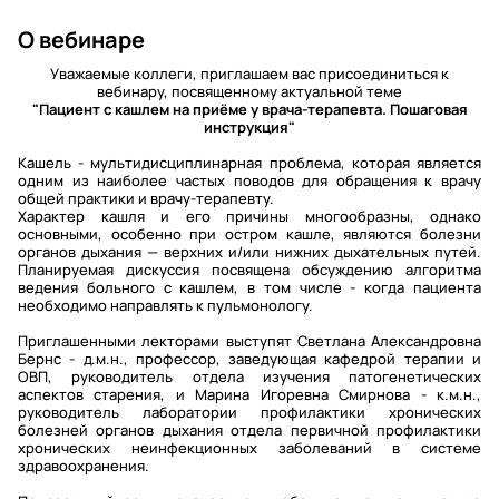
О вебинаре
Уважаемые коллеги, приглашаем вас присоединиться к
вебинару, посвященному актуальной теме
"Пациент с кашлем на приёме у врача-терапевта. Пошаговая
инструкция"
Кашель - мультидисциплинарная проблема, которая является
одним из наиболее частых поводов для обращения к врачу
общей практики и врачу-терапевту.
Характер кашля и его причины многообразны, однако
основными, особенно при остром кашле, являются болезни
органов дыхания — верхних и/или нижних дыхательных путей.
Планируемая дискуссия посвящена обсуждению алгоритма
ведения больного с кашлем, в том числе - когда пациента
необходимо направлять к пульмонологу.
Приглашенными лекторами выступят Светлана Александровна
Бернс - д.м.н., профессор, заведующая кафедрой терапии и
ОВП, руководитель отдела изучения патогенетических
аспектов старения, и Марина Игоревна Смирнова - к.м.н.,
руководитель лаборатории профилактики хронических
болезней органов дыхания отдела первичной профилактики
хронических неинфекционных заболеваний в системе
здравоохранения.