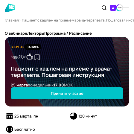
Главная
Пациент с кашлем на приёме у врача-терапевта. Пошаговая инс
О вебинаре
Лекторы
Программа / Расписание
ВЕБИНАР
ЗАПИСЬ
695
8
Пациент с кашлем на приёме у врача-
терапевта. Пошаговая инструкция
25 марта
понедельник
17:00
МСК
Принять участие
25 марта, пн
120 минут
Бесплатно