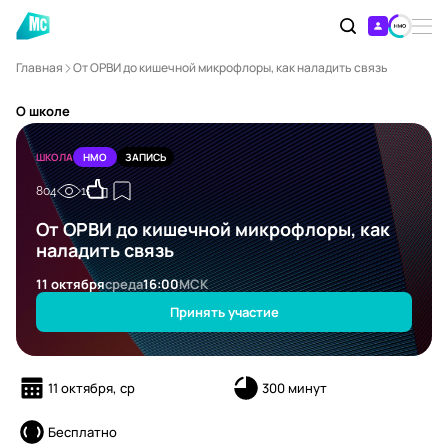
Главная
От ОРВИ до кишечной микрофлоры, как наладить связь
О школе
ШКОЛА
НМО
ЗАПИСЬ
804
1
От ОРВИ до кишечной микрофлоры, как
наладить связь
11 октября
среда
16:00
МСК
Принять участие
11 октября, ср
300 минут
Бесплатно